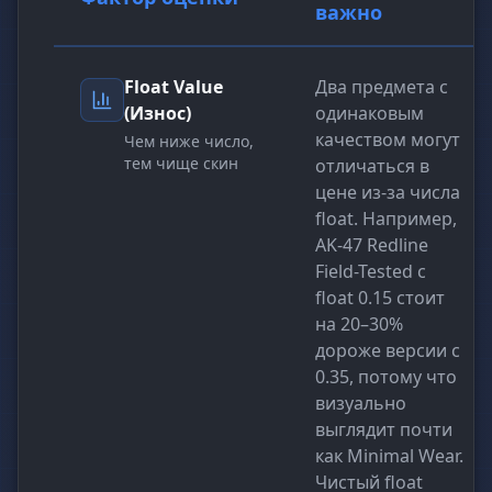
важно
Float Value
Два предмета с
(Износ)
одинаковым
качеством могут
Чем ниже число,
тем чище скин
отличаться в
цене из-за числа
float. Например,
AK-47 Redline
Field-Tested с
float 0.15 стоит
на 20–30%
дороже версии с
0.35, потому что
визуально
выглядит почти
как Minimal Wear.
Чистый float