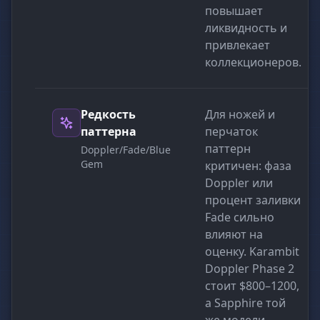
повышает
ликвидность и
привлекает
коллекционеров.
Редкость
Для ножей и
паттерна
перчаток
паттерн
Doppler/Fade/Blue
Gem
критичен: фаза
Doppler или
процент заливки
Fade сильно
влияют на
оценку. Karambit
Doppler Phase 2
стоит $800–1200,
а Sapphire той