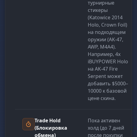
турнирные
стикеры
(Katowice 2014
Holo, Crown Foil)
на подходящем
оружии (AK-47,
AWP, M4A4).
Например, 4x
iBUYPOWER Holo
на AK-47 Fire
Serpent может
добавить $5000–
10000 к базовой
цене скина.
Trade Hold
Пока активен
(Блокировка
холд (до 7 дней
обмена)
после покупки